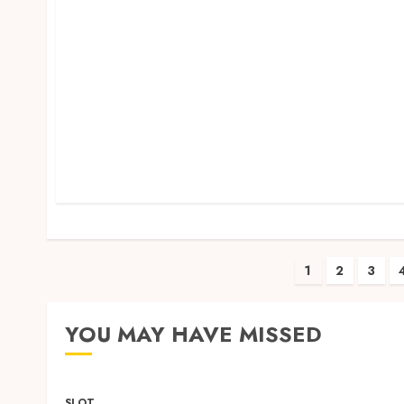
Paginasi
1
2
3
pos
YOU MAY HAVE MISSED
SLOT