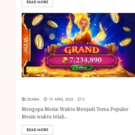
READ MORE
SLOT
Slot Bertema Mesin Waktu: Menjelajahi Masa
Lalu
ODABM
19 APRIL 2025
0
Mengapa Mesin Waktu Menjadi Tema Populer
Mesin waktu telah...
READ MORE