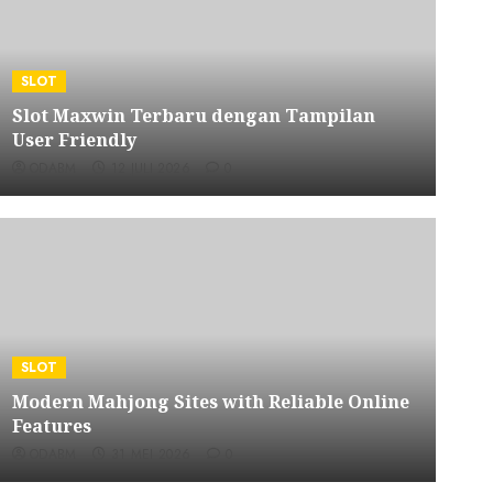
SLOT
Slot Maxwin Terbaru dengan Tampilan
User Friendly
ODABM
12 JULI 2026
0
SLOT
SLOT
Modern Mahjong Sites with Reliable Online
Features
Modern Mahjong Sites with Reliable Online Feature
ODABM
31 MEI 2026
0
ODABM
31 MEI 2026
0