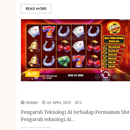
READ MORE
SLOT
Slot Online dan Teknologi AI: Masa Depan
Industri?
ODABM
26 APRIL 2025
0
Pengaruh Teknologi AI terhadap Permainan Slot
Pengaruh teknologi AI...