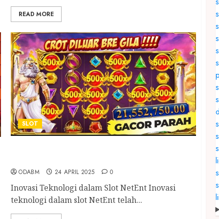
s
s
READ MORE
s
s
s
s
p
s
s
s
SLOT
s
s
Slot Online Berkualitas dari NetEnt: Apa
yang Membuatnya Berbeda?
l
s
ODABM
24 APRIL 2025
0
s
Inovasi Teknologi dalam Slot NetEnt Inovasi
l
teknologi dalam slot NetEnt telah...