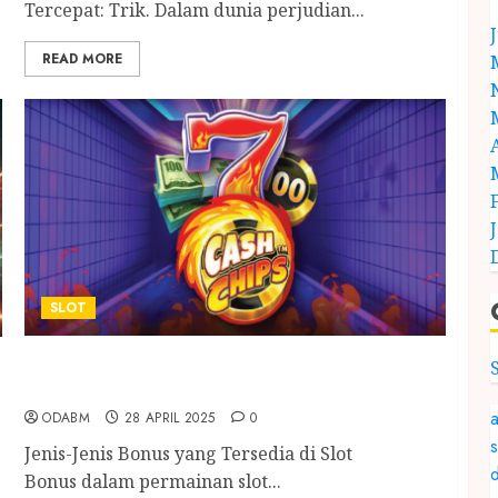
Tercepat: Trik. Dalam dunia perjudian...
J
READ MORE
SLOT
Jenis Bonus di Slot Online dan Cara
Memanfaatkannya
ODABM
28 APRIL 2025
0
s
Jenis-Jenis Bonus yang Tersedia di Slot
d
Bonus dalam permainan slot...