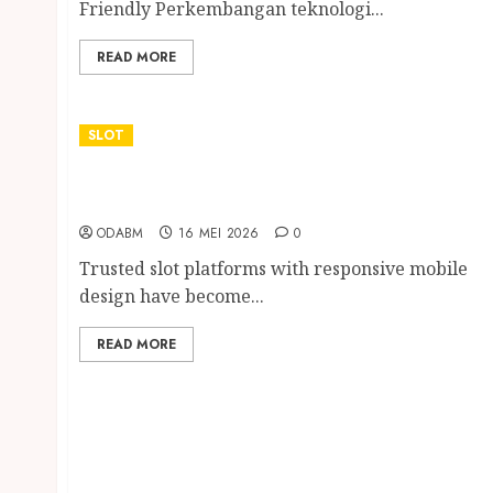
Friendly Perkembangan teknologi...
READ MORE
SLOT
Trusted Slot Platforms with Responsive
Mobile Design
ODABM
16 MEI 2026
0
Trusted slot platforms with responsive mobile
design have become...
READ MORE