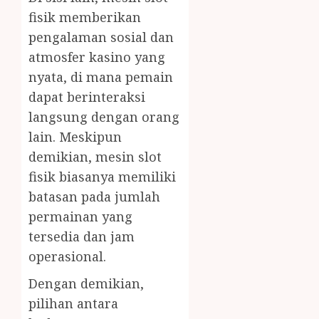
fisik memberikan
pengalaman sosial dan
atmosfer kasino yang
nyata, di mana pemain
dapat berinteraksi
langsung dengan orang
lain. Meskipun
demikian, mesin slot
fisik biasanya memiliki
batasan pada jumlah
permainan yang
tersedia dan jam
operasional.
Dengan demikian,
pilihan antara