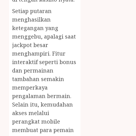
Setiap putaran
menghasilkan
ketegangan yang
menggebu, apalagi saat
jackpot besar
menghampiri. Fitur
interaktif seperti bonus
dan permainan
tambahan semakin
memperkaya
pengalaman bermain.
Selain itu, kemudahan
akses melalui
perangkat mobile
membuat para pemain