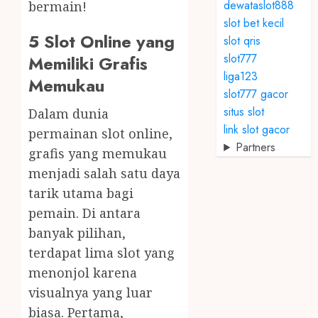
dewataslot888
bermain!
slot bet kecil
5 Slot Online yang
slot qris
slot777
Memiliki Grafis
liga123
Memukau
slot777 gacor
situs slot
Dalam dunia
link slot gacor
permainan slot online,
Partners
grafis yang memukau
menjadi salah satu daya
tarik utama bagi
pemain. Di antara
banyak pilihan,
terdapat lima slot yang
menonjol karena
visualnya yang luar
biasa. Pertama,