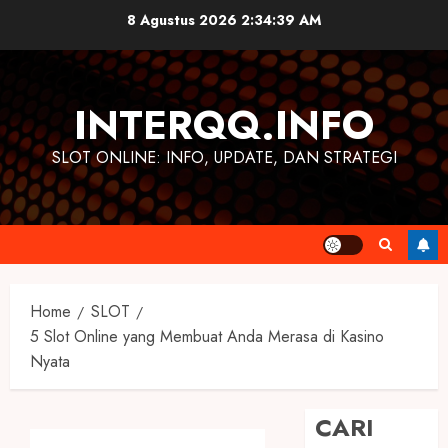
Skip
8 Agustus 2026
2:34:40 AM
to
content
INTERQQ.INFO
SLOT ONLINE: INFO, UPDATE, DAN STRATEGI
Home
SLOT
5 Slot Online yang Membuat Anda Merasa di Kasino
Nyata
CARI