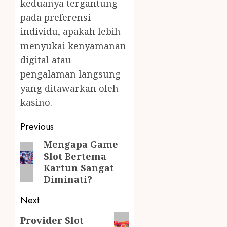
keduanya tergantung
pada preferensi
individu, apakah lebih
menyukai kenyamanan
digital atau
pengalaman langsung
yang ditawarkan oleh
kasino.
Post
Previous
navigation
Mengapa Game
Previous
Slot Bertema
post:
Kartun Sangat
Diminati?
Next
Next
Provider Slot