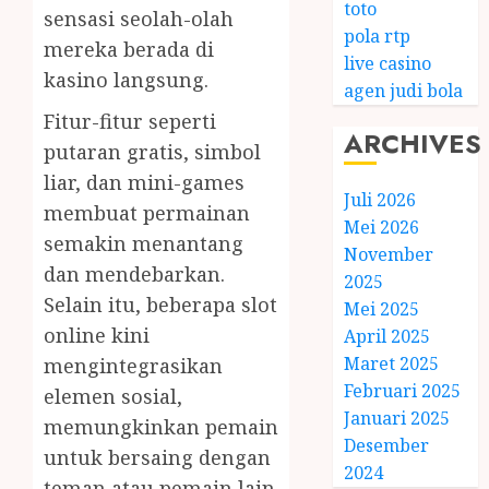
toto
sensasi seolah-olah
pola rtp
mereka berada di
live casino
kasino langsung.
agen judi bola
Fitur-fitur seperti
ARCHIVES
putaran gratis, simbol
liar, dan mini-games
Juli 2026
membuat permainan
Mei 2026
semakin menantang
November
dan mendebarkan.
2025
Selain itu, beberapa slot
Mei 2025
online kini
April 2025
Maret 2025
mengintegrasikan
Februari 2025
elemen sosial,
Januari 2025
memungkinkan pemain
Desember
untuk bersaing dengan
2024
teman atau pemain lain