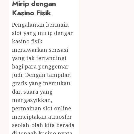
Mirip dengan
Kasino Fisik
Pengalaman bermain
slot yang mirip dengan
kasino fisik
menawarkan sensasi
yang tak tertandingi
bagi para penggemar
judi. Dengan tampilan
grafis yang memukau
dan suara yang
mengasyikkan,
permainan slot online
menciptakan atmosfer
seolah-olah kita berada
di tengah kasino nyata.