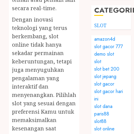
secara real-time.
CATEGORI
Dengan inovasi
SLOT
teknologi yang terus
berkembang, slot
amazon4d
online tidak hanya
slot gacor 777
sekadar permainan
demo slot
keberuntungan, tetapi
slot
slot bet 200
juga menyuguhkan
slot jepang
pengalaman yang
slot gacor
interaktif dan
slot gacor hari
menyenangkan. Pilihlah
ini
slot yang sesuai dengan
slot dana
preferensi Kamu untuk
paris88
memaksimalkan
slot88
kesenangan saat
slot online