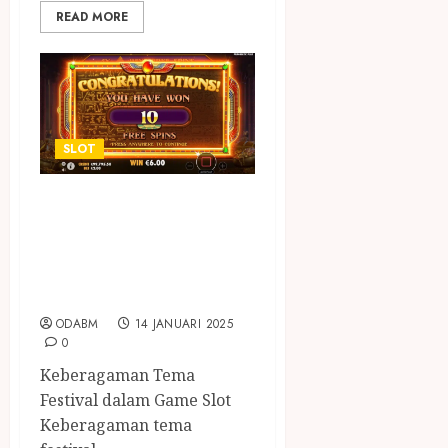
READ MORE
SLOT
Game Slot
Bertema Festival:
Rekomendasi
untuk Anda
ODABM
14 JANUARI 2025
0
Keberagaman Tema
Festival dalam Game Slot
Keberagaman tema