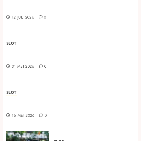
Slot Maxwin Terbaru dengan Tampilan User
Friendly
12 JULI 2026
0
SLOT
Modern Mahjong Sites with Reliable Online
Features
31 MEI 2026
0
SLOT
Trusted Slot Platforms with Responsive Mobile
Design
16 MEI 2026
0