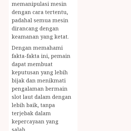
memanipulasi mesin
dengan cara tertentu,
padahal semua mesin
dirancang dengan
keamanan yang ketat.
Dengan memahami
fakta-fakta ini, pemain
dapat membuat
keputusan yang lebih
bijak dan menikmati
pengalaman bermain
slot laut dalam dengan
lebih baik, tanpa
terjebak dalam
kepercayaan yang
salah.