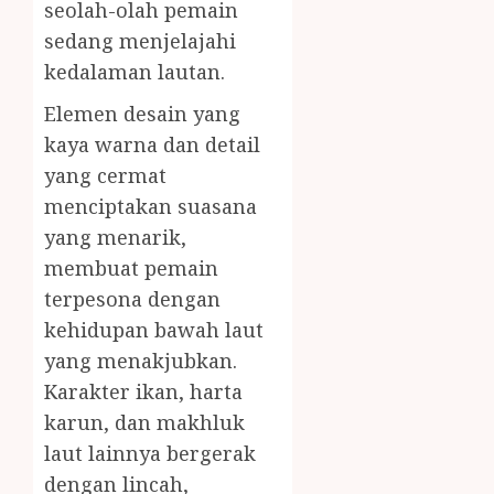
seolah-olah pemain
sedang menjelajahi
kedalaman lautan.
Elemen desain yang
kaya warna dan detail
yang cermat
menciptakan suasana
yang menarik,
membuat pemain
terpesona dengan
kehidupan bawah laut
yang menakjubkan.
Karakter ikan, harta
karun, dan makhluk
laut lainnya bergerak
dengan lincah,