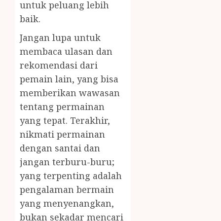
untuk peluang lebih
baik.
Jangan lupa untuk
membaca ulasan dan
rekomendasi dari
pemain lain, yang bisa
memberikan wawasan
tentang permainan
yang tepat. Terakhir,
nikmati permainan
dengan santai dan
jangan terburu-buru;
yang terpenting adalah
pengalaman bermain
yang menyenangkan,
bukan sekadar mencari