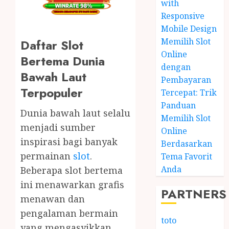
with
Responsive
Mobile Design
Memilih Slot
Daftar Slot
Online
Bertema Dunia
dengan
Bawah Laut
Pembayaran
Terpopuler
Tercepat: Trik
Panduan
Dunia bawah laut selalu
Memilih Slot
menjadi sumber
Online
inspirasi bagi banyak
Berdasarkan
permainan
slot
.
Tema Favorit
Anda
Beberapa slot bertema
ini menawarkan grafis
PARTNERS
menawan dan
pengalaman bermain
toto
yang mengasyikkan.