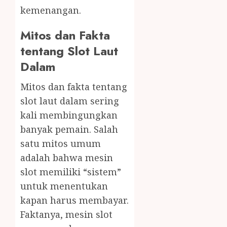
kemenangan.
Mitos dan Fakta
tentang Slot Laut
Dalam
Mitos dan fakta tentang
slot laut dalam sering
kali membingungkan
banyak pemain. Salah
satu mitos umum
adalah bahwa mesin
slot memiliki “sistem”
untuk menentukan
kapan harus membayar.
Faktanya, mesin slot