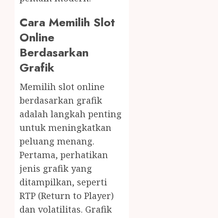
Cara Memilih Slot
Online
Berdasarkan
Grafik
Memilih slot online
berdasarkan grafik
adalah langkah penting
untuk meningkatkan
peluang menang.
Pertama, perhatikan
jenis grafik yang
ditampilkan, seperti
RTP (Return to Player)
dan volatilitas. Grafik