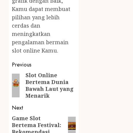
grafik dengan baik,
Kamu dapat membuat
pilihan yang lebih
cerdas dan
meningkatkan
pengalaman bermain
slot online Kamu.
Post
Previous
navigation
Slot Online
Previous
Bertema Dunia
post:
Bawah Laut yang
Menarik
Next
Game Slot
Next
Bertema Festival:
post:
Rekomendasi