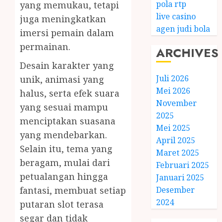
pola rtp
yang memukau, tetapi
live casino
juga meningkatkan
agen judi bola
imersi pemain dalam
permainan.
ARCHIVES
Desain karakter yang
Juli 2026
unik, animasi yang
Mei 2026
halus, serta efek suara
November
yang sesuai mampu
2025
menciptakan suasana
Mei 2025
yang mendebarkan.
April 2025
Selain itu, tema yang
Maret 2025
beragam, mulai dari
Februari 2025
petualangan hingga
Januari 2025
Desember
fantasi, membuat setiap
2024
putaran slot terasa
segar dan tidak