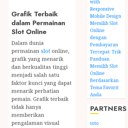
with
Responsive
Grafik Terbaik
Mobile Design
dalam Permainan
Memilih Slot
Slot Online
Online
dengan
Dalam dunia
Pembayaran
permainan
slot
online,
Tercepat: Trik
grafik yang menarik
Panduan
Memilih Slot
dan berkualitas tinggi
Online
menjadi salah satu
Berdasarkan
faktor kunci yang dapat
Tema Favorit
menarik perhatian
Anda
pemain. Grafik terbaik
PARTNERS
tidak hanya
memberikan
pengalaman visual
toto