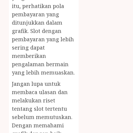
itu, perhatikan pola
pembayaran yang
ditunjukkan dalam
grafik. Slot dengan
pembayaran yang lebih
sering dapat
memberikan
pengalaman bermain
yang lebih memuaskan.
Jangan lupa untuk
membaca ulasan dan
melakukan riset
tentang slot tertentu
sebelum memutuskan.
Dengan memahami