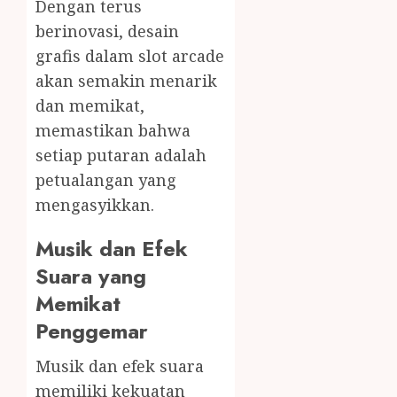
Dengan terus
berinovasi, desain
grafis dalam slot arcade
akan semakin menarik
dan memikat,
memastikan bahwa
setiap putaran adalah
petualangan yang
mengasyikkan.
Musik dan Efek
Suara yang
Memikat
Penggemar
Musik dan efek suara
memiliki kekuatan