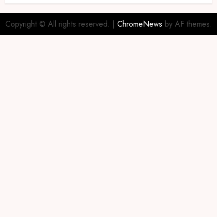
Copyright © All rights reserved.
|
ChromeNews
by AF themes.