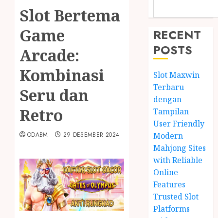
Slot Bertema
Game
RECENT
POSTS
Arcade:
Kombinasi
Slot Maxwin
Terbaru
Seru dan
dengan
Retro
Tampilan
User Friendly
ODABM
29 DESEMBER 2024
Modern
Mahjong Sites
with Reliable
Online
Features
Trusted Slot
Platforms