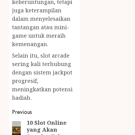
keberuntungan, tetapi
juga keterampilan
dalam menyelesaikan
tantangan atau mini-
game untuk meraih
kemenangan.
Selain itu, slot arcade
sering kali terhubung
dengan sistem jackpot
progresif,
meningkatkan potensi
hadiah.
Post
Previous
navigation
10 Slot Online
Previous
yang Akan
post: