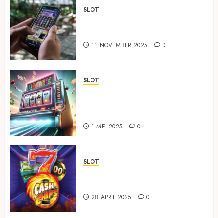
SLOT
Memilih Slot Online dengan
Pembayaran Tercepat: Trik
11 NOVEMBER 2025
0
SLOT
Panduan Memilih Slot Online
Berdasarkan Tema Favorit
Anda
1 MEI 2025
0
SLOT
Jenis Bonus di Slot Online dan
Cara Memanfaatkannya
28 APRIL 2025
0