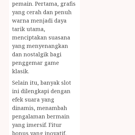
pemain. Pertama, grafis
yang cerah dan penuh
warna menjadi daya
tarik utama,
menciptakan suasana
yang menyenangkan
dan nostalgik bagi
penggemar game
klasik.
Selain itu, banyak slot
ini dilengkapi dengan
efek suara yang
dinamis, menambah
pengalaman bermain
yang imersif. Fitur
bonus yang inovatif,