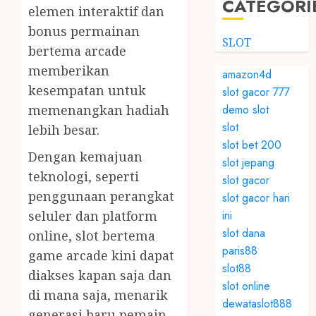
CATEGORI
elemen interaktif dan
bonus permainan
SLOT
bertema arcade
memberikan
amazon4d
kesempatan untuk
slot gacor 777
memenangkan hadiah
demo slot
slot
lebih besar.
slot bet 200
Dengan kemajuan
slot jepang
teknologi, seperti
slot gacor
penggunaan perangkat
slot gacor hari
seluler dan platform
ini
slot dana
online, slot bertema
paris88
game arcade kini dapat
slot88
diakses kapan saja dan
slot online
di mana saja, menarik
dewataslot888
generasi baru pemain.