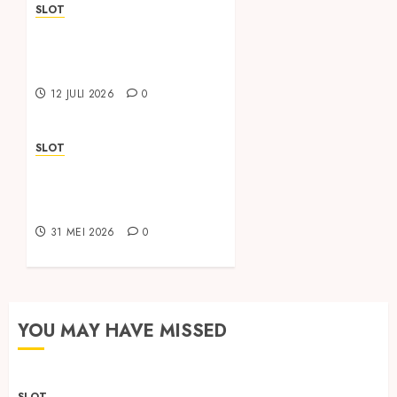
SLOT
Slot Maxwin Terbaru
dengan Tampilan User
Friendly
12 JULI 2026
0
SLOT
Modern Mahjong Sites
with Reliable Online
Features
31 MEI 2026
0
YOU MAY HAVE MISSED
SLOT