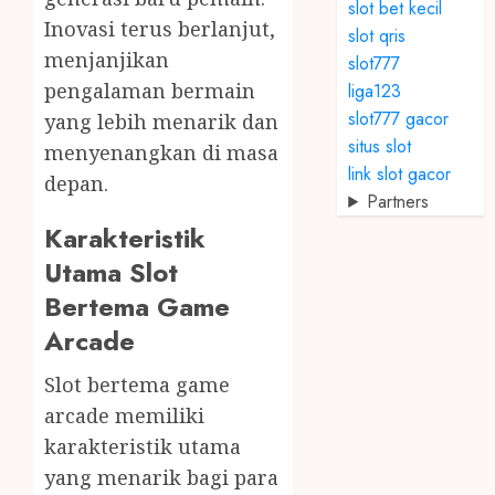
slot bet kecil
Inovasi terus berlanjut,
slot qris
menjanjikan
slot777
pengalaman bermain
liga123
slot777 gacor
yang lebih menarik dan
situs slot
menyenangkan di masa
link slot gacor
depan.
Partners
Karakteristik
Utama Slot
Bertema Game
Arcade
Slot bertema game
arcade memiliki
karakteristik utama
yang menarik bagi para