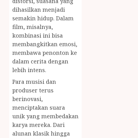
distorsi, suasana yang
dihasilkan menjadi
semakin hidup. Dalam
film, misalnya,
kombinasi ini bisa
membangkitkan emosi,
membawa penonton ke
dalam cerita dengan
lebih intens.
Para musisi dan
produser terus
berinovasi,
menciptakan suara
unik yang membedakan
karya mereka. Dari
alunan klasik hingga