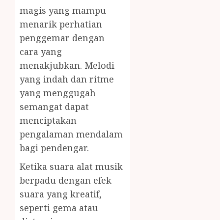
magis yang mampu
menarik perhatian
penggemar dengan
cara yang
menakjubkan. Melodi
yang indah dan ritme
yang menggugah
semangat dapat
menciptakan
pengalaman mendalam
bagi pendengar.
Ketika suara alat musik
berpadu dengan efek
suara yang kreatif,
seperti gema atau