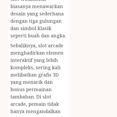
biasanya menawarkan
desain yang sederhana
dengan tiga gulungan
dan simbol klasik
seperti buah dan angka.
Sebaliknya, slot arcade
menghadirkan elemen
interaktif yang lebih
kompleks, sering kali
melibatkan grafis 3D
yang menarik dan
bonus permainan
tambahan. Di slot
arcade, pemain tidak
hanya mengandalkan