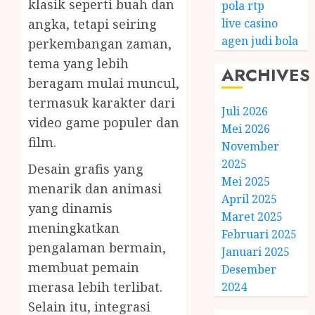
klasik seperti buah dan
pola rtp
angka, tetapi seiring
live casino
agen judi bola
perkembangan zaman,
tema yang lebih
ARCHIVES
beragam mulai muncul,
termasuk karakter dari
Juli 2026
video game populer dan
Mei 2026
film.
November
2025
Desain grafis yang
Mei 2025
menarik dan animasi
April 2025
yang dinamis
Maret 2025
meningkatkan
Februari 2025
pengalaman bermain,
Januari 2025
membuat pemain
Desember
merasa lebih terlibat.
2024
Selain itu, integrasi