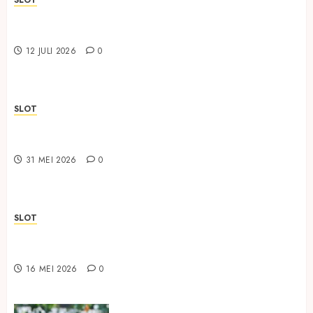
Slot Maxwin Terbaru dengan Tampilan User
Friendly
12 JULI 2026
0
SLOT
Modern Mahjong Sites with Reliable Online
Features
31 MEI 2026
0
SLOT
Trusted Slot Platforms with Responsive Mobile
Design
16 MEI 2026
0