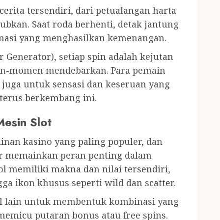
rita tersendiri, dari petualangan harta
bkan. Saat roda berhenti, detak jantung
inasi yang menghasilkan kemenangan.
enerator), setiap spin adalah kejutan
men-momen mendebarkan. Para pemain
 juga untuk sensasi dan keseruan yang
 terus berkembang ini.
esin Slot
inan kasino yang paling populer, dan
yar memainkan peran penting dalam
l memiliki makna dan nilai tersendiri,
ga ikon khusus seperti wild dan scatter.
l lain untuk membentuk kombinasi yang
memicu putaran bonus atau free spins.