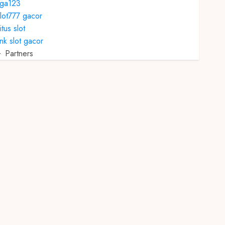
iga123
lot777 gacor
itus slot
ink slot gacor
Partners