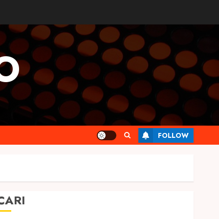
O
FOLLOW
CARI