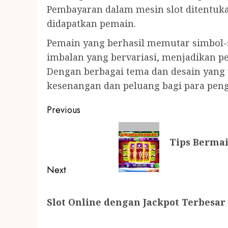
Pembayaran dalam mesin slot ditentuka
didapatkan pemain.
Pemain yang berhasil memutar simbol
imbalan yang bervariasi, menjadikan 
Dengan berbagai tema dan desain yang 
kesenangan dan peluang bagi para pen
Post
Previous
navigation
Previous
Tips Berma
post:
Next
Next
Slot Online dengan Jackpot Terbesar
post: