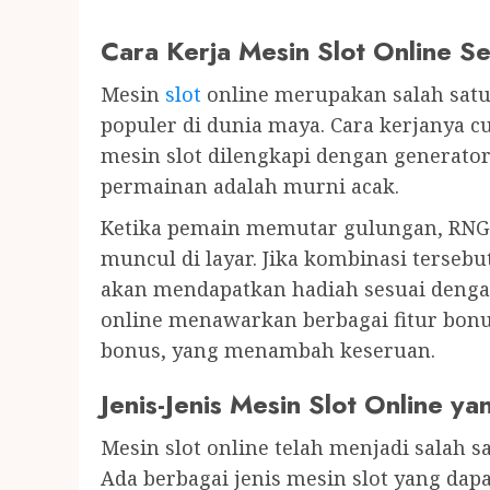
Cara Kerja Mesin Slot Online 
Mesin
slot
online merupakan salah sat
populer di dunia maya. Cara kerjanya 
mesin slot dilengkapi dengan generato
permainan adalah murni acak.
Ketika pemain memutar gulungan, RNG
muncul di layar. Jika kombinasi terse
akan mendapatkan hadiah sesuai dengan 
online menawarkan berbagai fitur bonu
bonus, yang menambah keseruan.
Jenis-Jenis Mesin Slot Online ya
Mesin slot online telah menjadi salah s
Ada berbagai jenis mesin slot yang dap