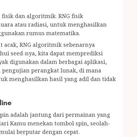
fisik dan algoritmik. RNG fisik
uara atau radiasi, untuk menghasilkan
ggunakan rumus matematika.
at acak, RNG algoritmik sebenarnya
ahui seed-nya, kita dapat memprediksi
yak digunakan dalam berbagai aplikasi,
n pengujian perangkat lunak, di mana
tuk menghasilkan hasil yang adil dan tidak
line
spin adalah jantung dari permainan yang
jari Kamu menekan tombol spin, seolah-
 mulai berputar dengan cepat.