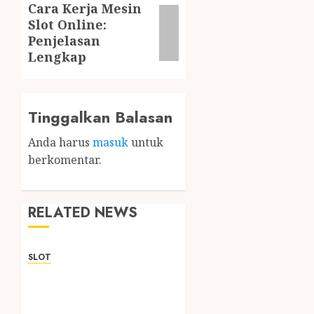
Cara Kerja Mesin
Next
Slot Online:
post:
Penjelasan
Lengkap
Tinggalkan Balasan
Anda harus
masuk
untuk
berkomentar.
RELATED NEWS
SLOT
Slot Maxwin Terbaru
dengan Tampilan User
Friendly