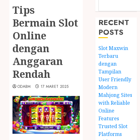
Tips
Bermain Slot
RECENT
POSTS
Online
dengan
Slot Maxwin
Terbaru
Anggaran
dengan
Rendah
Tampilan
User Friendly
ODABM
17 MARET 2025
Modern
Mahjong Sites
with Reliable
Online
Features
Trusted Slot
Platforms