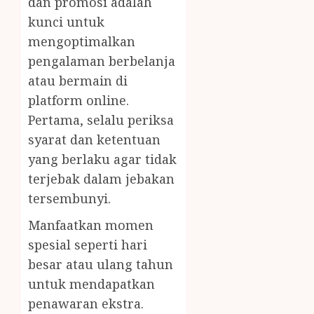
dan promosi adalah
kunci untuk
mengoptimalkan
pengalaman berbelanja
atau bermain di
platform online.
Pertama, selalu periksa
syarat dan ketentuan
yang berlaku agar tidak
terjebak dalam jebakan
tersembunyi.
Manfaatkan momen
spesial seperti hari
besar atau ulang tahun
untuk mendapatkan
penawaran ekstra.