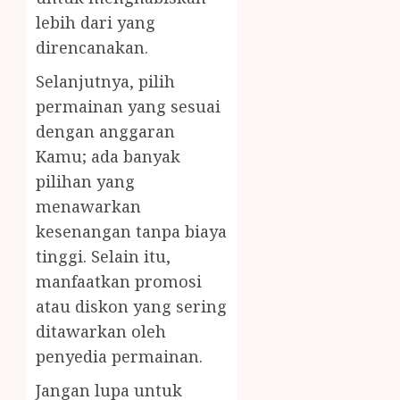
lebih dari yang
direncanakan.
Selanjutnya, pilih
permainan yang sesuai
dengan anggaran
Kamu; ada banyak
pilihan yang
menawarkan
kesenangan tanpa biaya
tinggi. Selain itu,
manfaatkan promosi
atau diskon yang sering
ditawarkan oleh
penyedia permainan.
Jangan lupa untuk