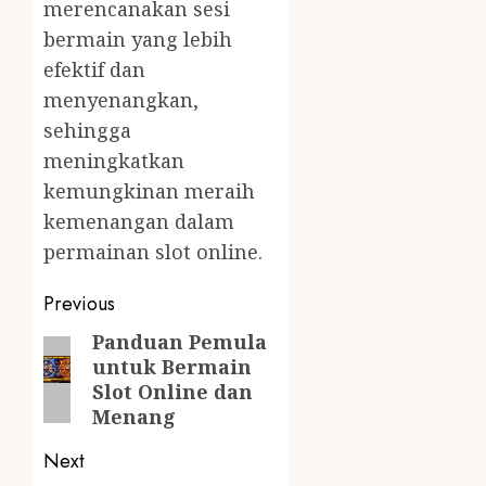
merencanakan sesi
bermain yang lebih
efektif dan
menyenangkan,
sehingga
meningkatkan
kemungkinan meraih
kemenangan dalam
permainan slot online.
Post
Previous
navigation
Panduan Pemula
Previous
untuk Bermain
post:
Slot Online dan
Menang
Next