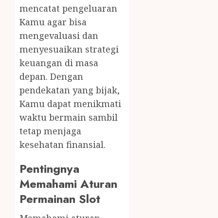
mencatat pengeluaran
Kamu agar bisa
mengevaluasi dan
menyesuaikan strategi
keuangan di masa
depan. Dengan
pendekatan yang bijak,
Kamu dapat menikmati
waktu bermain sambil
tetap menjaga
kesehatan finansial.
Pentingnya
Memahami Aturan
Permainan Slot
Memahami aturan